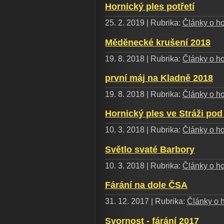
Hornický ples potřetí
25. 2. 2019 | Rubrika:
Články o ho
Měděnecké krušení 2018
19. 8. 2018 | Rubrika:
Články o ho
první máj na Kladně 2018
19. 8. 2018 | Rubrika:
Články o ho
Hornický ples ve Stráži po
10. 3. 2018 | Rubrika:
Články o ho
Světlo svaté Barbory
10. 3. 2018 | Rubrika:
Články o ho
Fárání na dole ČSA
31. 12. 2017 | Rubrika:
Články o h
Svornost - fárání 2017