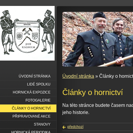
Úvodní stránka
» Články o hornict
ÚVODNÍ STRÁNKA
LIDÉ SPOLKU
Články o hornictví
HORNICKÁ EXPOZICE
FOTOGALERIE
Na této stránce budete časem nach
ČLÁNKY O HORNICTVÍ
jeho historie.
PŘIPRAVOVANÉ AKCE
STANOVY
předchozí
HORNICKÁ PERIODIKA