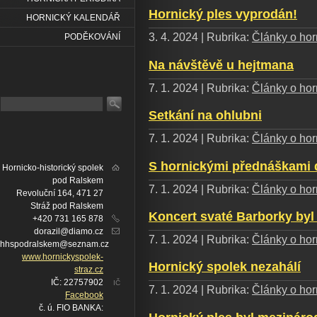
Hornický ples vyprodán!
HORNICKÝ KALENDÁŘ
3. 4. 2024 | Rubrika:
Články o horn
PODĚKOVÁNÍ
Na návštěvě u hejtmana
7. 1. 2024 | Rubrika:
Články o horn
Setkání na ohlubni
7. 1. 2024 | Rubrika:
Články o horn
S hornickými přednáškami 
Hornicko-historický spolek
pod Ralskem
7. 1. 2024 | Rubrika:
Články o horn
Revoluční 164, 471 27
Stráž pod Ralskem
Koncert svaté Barborky byl
+420 731 165 878
dorazil@diamo.cz
7. 1. 2024 | Rubrika:
Články o horn
hhspodralskem@seznam.cz
www.hornickyspolek-
Hornický spolek nezahálí
straz.cz
IČ: 22757902
IČ
7. 1. 2024 | Rubrika:
Články o horn
Facebook
č. ú. FIO BANKA: