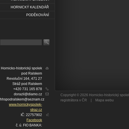
HORNICKÝ KALENDÁŘ
PODĚKOVÁNÍ
Hornicko-historický spolek
pod Ralskem
Revoluční 164, 471 27
Stráž pod Ralskem
+420 731 165 878
dorazil@diamo.cz
Copyright © 2026 Hornicko-historický spo
hhspodralskem@seznam.cz
registrátora v ČR
|
Mapa webu
www.hornickyspolek-
straz.cz
IČ: 22757902
IČ
Facebook
č. ú. FIO BANKA: