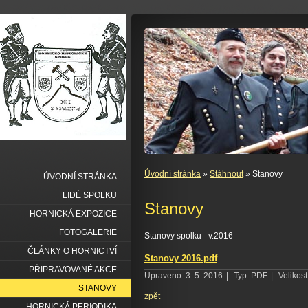
Úvodní stránka
»
Stáhnout
» Stanovy
ÚVODNÍ STRÁNKA
LIDÉ SPOLKU
Stanovy
HORNICKÁ EXPOZICE
FOTOGALERIE
Stanovy spolku - v.2016
ČLÁNKY O HORNICTVÍ
Stanovy 2016.pdf
PŘIPRAVOVANÉ AKCE
Upraveno: 3. 5. 2016
|
Typ: PDF
|
Velikost
STANOVY
zpět
HORNICKÁ PERIODIKA