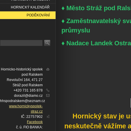
♦ Město Stráž pod Ral
HORNICKÝ KALENDÁŘ
PODĚKOVÁNÍ
♦ Zaměstnavatelský sva
průmyslu
♦ Nadace Landek Ostr
Hornicko-historický spolek
pod Ralskem
Revoluční 164, 471 27
Stráž pod Ralskem
+420 731 165 878
dorazil@diamo.cz
hhspodralskem@seznam.cz
www.hornickyspolek-
straz.cz
Hornický stav je u
IČ: 22757902
IČ
Facebook
neskutečně vážíme
č. ú. FIO BANKA: