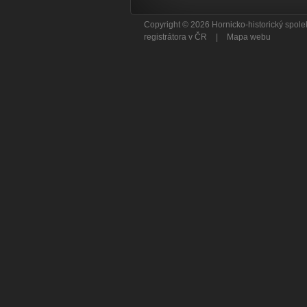
Copyright © 2026 Hornicko-historický spo
registrátora v ČR
|
Mapa webu