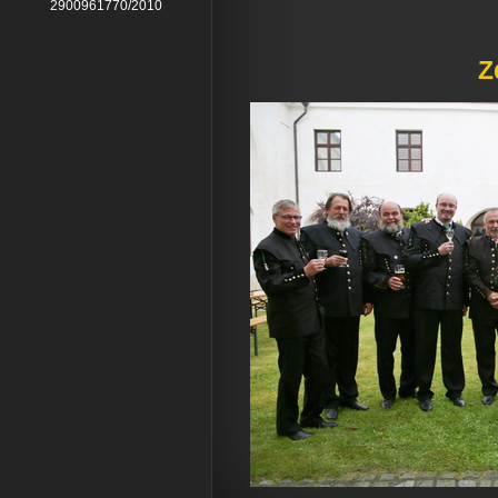
2900961770/2010
Z