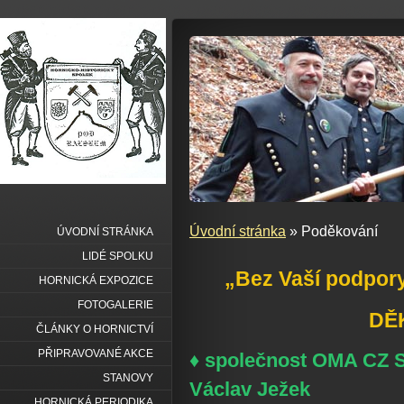
Úvodní stránka
» Poděkování
ÚVODNÍ STRÁNKA
LIDÉ SPOLKU
„Bez Vaší podpor
HORNICKÁ EXPOZICE
FOTOGALERIE
DĚ
ČLÁNKY O HORNICTVÍ
PŘIPRAVOVANÉ AKCE
♦ společnost OMA CZ S
STANOVY
Václav Ježek
HORNICKÁ PERIODIKA