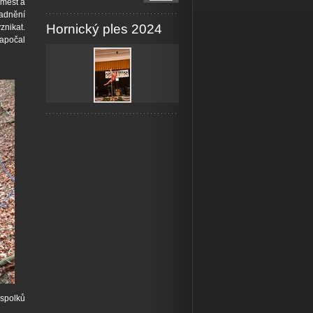
 měst a
ladnění
Hornický ples 2024
znikat.
započal
 spolků