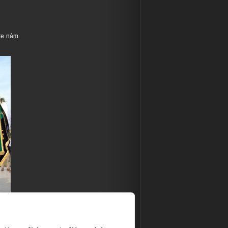
te nám