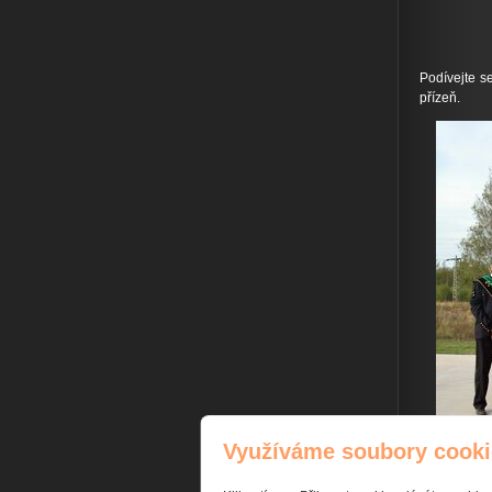
Ing. 
Podívejte s
přízeň.
Využíváme soubory cooki