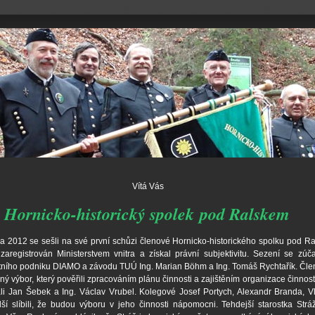
Vítá Vás
Hornicko-historický spolek
p
od Ralskem
a 2012 se sešli na své první schůzi členové Hornicko-historického spolku pod R
zaregistrován Ministerstvem vnitra a získal právní subjektivitu. Sezení se zúčas
átního podniku DIAMO a závodu TUÚ Ing. Marian Böhm a Ing. Tomáš Rychtařík. Čle
nný výbor, který pověřili zpracováním plánu činnosti a zajištěním organizace činnost
ali Jan Šebek a Ing. Václav Vrubel. Kolegové Josef Portych, Alexandr Branda, Vl
lší slíbili, že budou výboru v jeho činnosti nápomocni. Tehdejší starostka Str