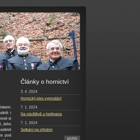
Články o hornictví
3. 4. 2024
Hornický ples vyprodán!
7. 1. 2024
alskem.
tnili i
Na návštěvě u hejtmana
nové si
7. 1. 2024
i. Jeho
Setkání na ohlubni
astimil
áže pod
archív