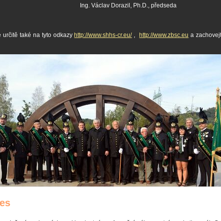
Václav Dorazil, Ph.D., předseda
e určitě také na tyto odkazy
http://www.shhs-cr.eu/
,
http://www.zbsc.eu
a zachovej
es