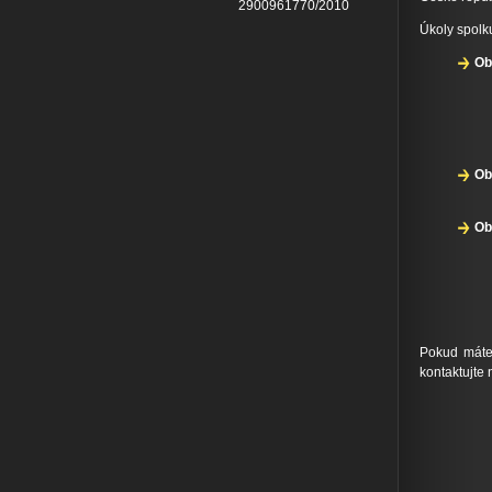
2900961770/2010
Úkoly spolku
Ob
Ob
Ob
Pokud máte 
kontaktujte
Z