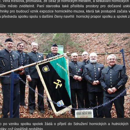
. Věra Reslová, prohlásila, že Stráž je hornickým městem, a setkávání hornických
že město zviditelnit. Paní starostka také přislíbila prostory pro dočasné usk
chniky pro budoucí vznik expozice hornického muzea, která tak postupně začala v
 a předseda spolku spolu s dalšími členy navrhli hornický prapor spolku a spolek 
 po vzniku spolku spolek žádá o přijetí do Sdružení hornických a hutnických
liky, což úspěšně proběhlo.