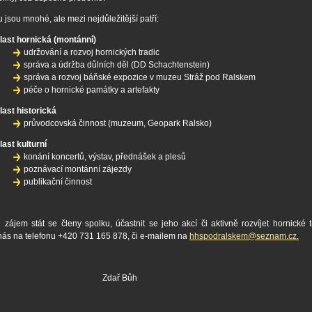
 jsou mnohé, ale mezi nejdůležitější patří:
last hornická (montánní)
udržování a rozvoj hornických tradic
správa a údržba důlních děl (DD Schachtenstein)
správa a rozvoj báňské expozice v muzeu Stráž pod Ralskem
péče o hornické památky a artefakty
last historická
průvodcovská činnost (muzeum, Geopark Ralsko)
last kulturní
konání koncertů, výstav, přednášek a plesů
poznávací montánní zájezdy
publikační činnost
zájem stát se členy spolku, účastnit se jeho akcí či aktivně rozvíjet hornické t
 nás na telefonu +420 731 165 878, či e-mailem na
hhspodralskem@seznam.cz.
dař Bůh