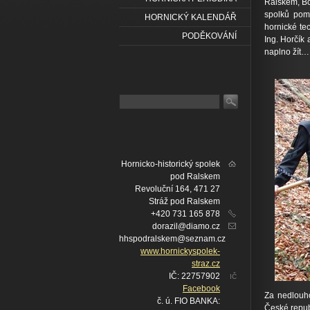
Ralskem, Bc
spolků pomů
HORNICKÝ KALENDÁŘ
hornické te
PODĚKOVÁNÍ
Ing. Horčík
naplno žít…
Hornicko-historický spolek
pod Ralskem
Revoluční 164, 471 27
Stráž pod Ralskem
+420 731 165 878
dorazil@diamo.cz
hhspodralskem@seznam.cz
www.hornickyspolek-
straz.cz
IČ: 22757902
IČ
Facebook
Za nedlouho
č. ú. FIO BANKA:
České repub