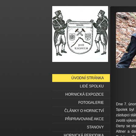
ÚVODNÍ STRÁNKA
LIDÉ SPOLKU
HORNICKÁ EXPOZICE
FOTOGALERIE
Dne 7. únor
Spolek byl 
ČLÁNKY O HORNICTVÍ
zástupci st
PŘIPRAVOVANÉ AKCE
zvolili výko
členy se st
STANOVY
Altner a da
HORNICKÁ PERIODIKA