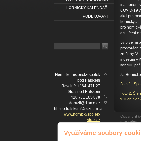
malebném vý
HORNICKÝ KALENDÁŘ
COVID-19 vy
akci pro mno
PODĚKOVÁNÍ
hornických i
pro hornick
označení čl
Bylo velmi p
prostorách 
zrušeny. Ve
muzeum v Kl
konziliu peč
Hornicko-historický spolek
Za Hornicko
pod Ralskem
Foto 1: Spol
Revoluční 164, 471 27
Stráž pod Ralskem
Foto 2: Čle
+420 731 165 878
v Tuchlovicí
dorazil@diamo.cz
hhspodralskem@seznam.cz
www.hornickyspolek-
Copyright ©
straz.cz
registrátor
IČ: 22757902
IČ
Facebook
Využíváme soubory cooki
č. ú. FIO BANKA: