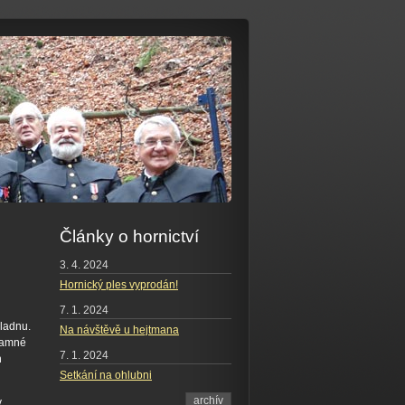
Články o hornictví
3. 4. 2024
Hornický ples vyprodán!
7. 1. 2024
Kladnu.
Na návštěvě u hejtmana
znamné
7. 1. 2024
h
Setkání na ohlubni
archív
v