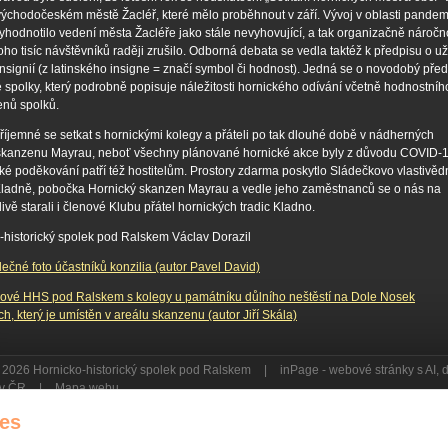
chodočeském městě Žacléř, které mělo proběhnout v září. Vývoj v oblasti pandem
hodnotilo vedení města Žacléře jako stále nevyhovující, a tak organizačně nároč
ho tisíc návštěvníků raději zrušilo. Odborná debata se vedla taktéž k předpisu o už
nsignií (z latinského insigne = značí symbol či hodnost). Jedná se o novodobý před
é spolky, který podrobně popisuje náležitosti hornického odívání včetně hodnostníh
enů spolků.
říjemné se setkat s hornickými kolegy a přáteli po tak dlouhé době v nádherných
skanzenu Mayrau, neboť všechny plánované hornické akce byly z důvodu COVID-
lké poděkování patří též hostitelům. Prostory zdarma poskytlo Sládečkovo vlastivěd
adně, pobočka Hornický skanzen Mayrau a vedle jeho zaměstnanců se o nás na
livě starali i členové Klubu přátel hornických tradic Kladno.
-historický spolek pod Ralskem Václav Dorazil
ečné foto účastníků konzilia (autor Pavel David)
nové HHS pod Ralskem s kolegy u památníku důlního neštěstí na Dole Nosek
ch, který je umístěn v areálu skanzenu (autor Jiří Skála)
 2026 Hornicko-historický spolek pod Ralskem
|
inPage -
webové stránky
s AI,
a v ČR
|
Mapa webu
es