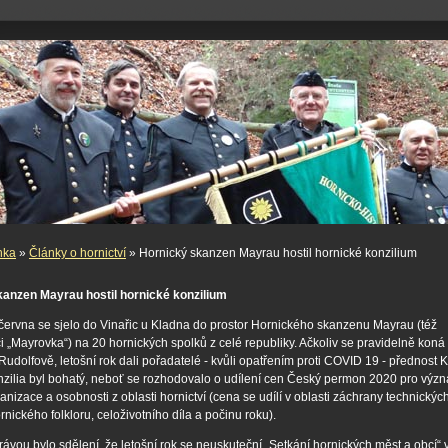
nka
»
Články o hornictví
» Hornický skanzen Mayrau hostil hornické konzilium
anzen Mayrau hostil hornické konzilium
 června se sjelo do Vinařic u Kladna do prostor Hornického skanzenu Mayrau (též
i „Mayrovka“) na 20 hornických spolků z celé republiky. Ačkoliv se pravidelně koná
Rudolfově, letošní rok dali pořadatelé - kvůli opatřením proti COVID 19 - přednost 
zilia byl bohatý, neboť se rozhodovalo o udílení cen Český permon 2020 pro vý
ganizace a osobnosti z oblasti hornictví (cena se udílí v oblasti záchrany technickýc
nického folkloru, celoživotního díla a počinu roku).
vou bylo sdělení, že letošní rok se neuskuteční „Setkání hornických měst a obcí“ 