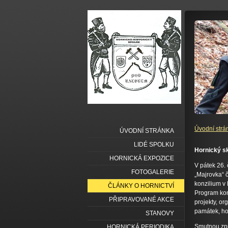
Úvodní strá
ÚVODNÍ STRÁNKA
LIDÉ SPOLKU
Hornický sk
HORNICKÁ EXPOZICE
V pátek 26.
FOTOGALERIE
„Majrovka“ č
konzilium v 
ČLÁNKY O HORNICTVÍ
Program kon
PŘIPRAVOVANÉ AKCE
projekty, or
památek, hor
STANOVY
Smutnou zprá
HORNICKÁ PERIODIKA