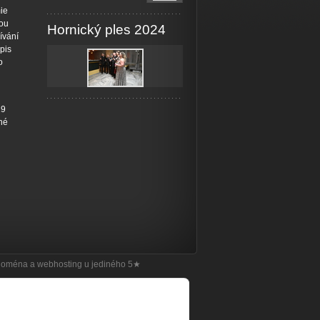
ie
nou
Hornický ples 2024
ívání
pis
o
19
né
doména
a
webhosting
u jediného 5★