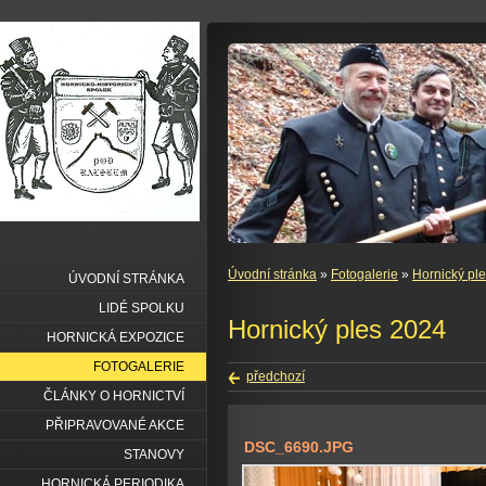
Úvodní stránka
»
Fotogalerie
»
Hornický pl
ÚVODNÍ STRÁNKA
LIDÉ SPOLKU
Hornický ples 2024
HORNICKÁ EXPOZICE
FOTOGALERIE
předchozí
ČLÁNKY O HORNICTVÍ
PŘIPRAVOVANÉ AKCE
DSC_6690.JPG
STANOVY
HORNICKÁ PERIODIKA