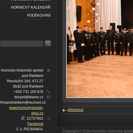
HORNICKÝ KALENDÁŘ
PODĚKOVÁNÍ
Hornicko-historický spolek
pod Ralskem
Revoluční 164, 471 27
Stráž pod Ralskem
+420 731 165 878
dorazil@diamo.cz
hhspodralskem@seznam.cz
www.hornickyspolek-
předchozí
straz.cz
IČ: 22757902
IČ
Facebook
č. ú. FIO BANKA:
Copyright © 2026 Hornicko-historický spo