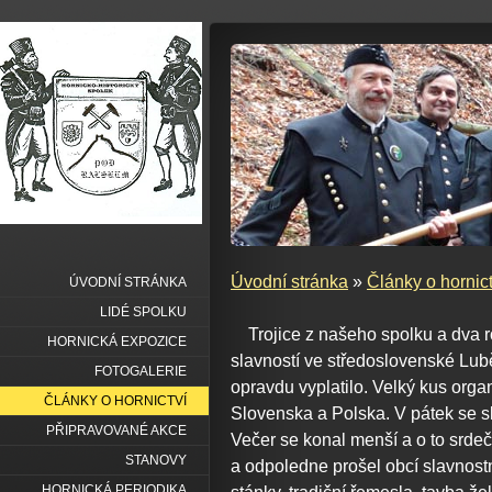
Úvodní stránka
»
Články o hornict
ÚVODNÍ STRÁNKA
LIDÉ SPOLKU
Trojice z našeho spolku a dva rod
HORNICKÁ EXPOZICE
slavností ve středoslovenské Lub
FOTOGALERIE
opravdu vyplatilo. Velký kus organ
ČLÁNKY O HORNICTVÍ
Slovenska a Polska. V pátek se s
PŘIPRAVOVANÉ AKCE
Večer se konal menší a o to srde
STANOVY
a odpoledne prošel obcí slavnostn
HORNICKÁ PERIODIKA