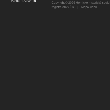
2900961770/2010
Copyright © 2026 Hornicko-historický spo
registrátora v ČR
|
Mapa webu