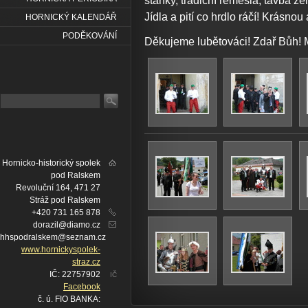
stánky, tradiční řemesla, tavba že
Jídla a pití co hrdlo ráčí! Krásno
HORNICKÝ KALENDÁŘ
PODĚKOVÁNÍ
Děkujeme lubětováci! Zdař Bůh! 
Hornicko-historický spolek
pod Ralskem
Revoluční 164, 471 27
Stráž pod Ralskem
+420 731 165 878
dorazil@diamo.cz
hhspodralskem@seznam.cz
www.hornickyspolek-
straz.cz
IČ: 22757902
IČ
Facebook
č. ú. FIO BANKA: