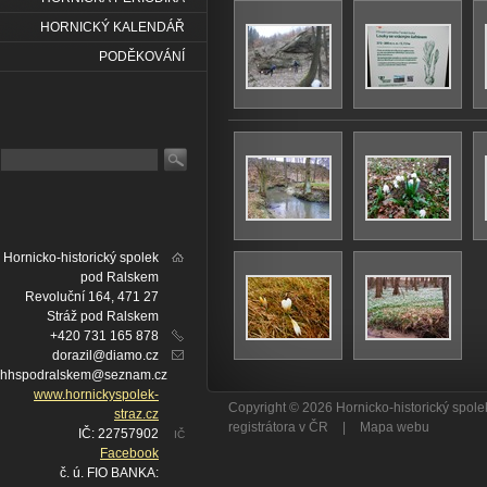
HORNICKÝ KALENDÁŘ
PODĚKOVÁNÍ
Hornicko-historický spolek
pod Ralskem
Revoluční 164, 471 27
Stráž pod Ralskem
+420 731 165 878
dorazil@diamo.cz
hhspodralskem@seznam.cz
www.hornickyspolek-
Copyright © 2026 Hornicko-historický spo
straz.cz
registrátora v ČR
|
Mapa webu
IČ: 22757902
IČ
Facebook
č. ú. FIO BANKA: