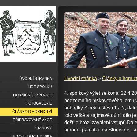
Úvodní stránka
»
Články o hornict
ÚVODNÍ STRÁNKA
LIDÉ SPOLKU
4. spolkový výlet se konal 22.4.2
HORNICKÁ EXPOZICE
podzemního pískovcového lomu ve 
FOTOGALERIE
pohádky Z pekla štěstí 1 a 2, dá
ČLÁNKY O HORNICTVÍ
toto velké a zajímavé důlní dílo 
PŘIPRAVOVANÉ AKCE
dešti a hrozí zavalení vstupů.Dále
STANOVY
přírodní památku na Slunečné,Far
HORNICKÁ PERIODIKA