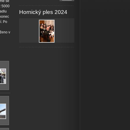
sme se
KR 5000
Hornický ples 2024
padlu
akonec
í. Po
oženo v