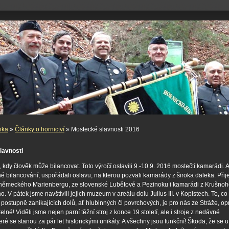
nka
»
Články o hornictví
» Mostecké slavnosti 2016
lavnosti
s, kdy člověk může bilancovat. Toto výročí oslavili 9.-10.9. 2016 mostečtí
kamarádi. A
 bilancování, uspořádali oslavu, na kterou pozvali kamarády z široka daleka. Přije
německého Marienbergu, ze slovenské Lubětové a Pezinoku i kamarádi z Krušnohoř
ho. V pátek jsme navštívili jejich muzeum v areálu dolu Julius III. v Kopistech. To, c
z postupně zanikajících dolů, ať hlubinných či povrchových, je pro nás ze Stráže, o
elné! Viděli jsme nejen parní těžní stroj z konce 19 století, ale i stroje z nedávné
teré se stanou za pár let historickými unikáty. A všechny jsou funkční! Škoda, že se 