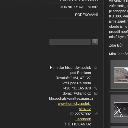
ve Stráži k 
zúčastnili „
HORNICKÝ KALENDÁŘ
je schopno o
PODĚKOVÁNÍ
KU 300, kter
jsme zajeli
obědě jsme 
proudil nepř
místě bývalé
Zdař Bůh!
Míra Janoš
Hornicko-historický spolek
pod Ralskem
Revoluční 164, 471 27
Stráž pod Ralskem
+420 731 165 878
dorazil@diamo.cz
hhspodralskem@seznam.cz
www.hornickyspolek-
straz.cz
IČ: 22757902
IČ
Facebook
č. ú. FIO BANKA: