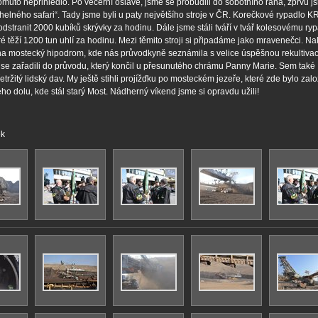
tomuto nepřihlédlo. Po večerní oslavě, jsme se probudili do sobotního rána, zprvu j
uhelného safari“. Tady jsme byli u paty největšího stroje v ČR. Korečkové rypadlo 
dstranit 2000 kubíků skrývky za hodinu. Dále jsme stáli tváří v tvář kolesovému ry
é těží 1200 tun uhlí za hodinu. Mezi těmito stroji si připadáme jako mravenečci. N
 na mostecký hipodrom, kde nás průvodkyně seznámila s velice úspěšnou rekultivac
se zařadili do průvodu, který končil u přesunutého chrámu Panny Marie. Sem také
etržitý lidský dav. My ještě stihli projížďku po mosteckém jezeře, které zde bylo zal
ho dolu, kde stál starý Most. Nádherný víkend jsme si opravdu užili!
ek