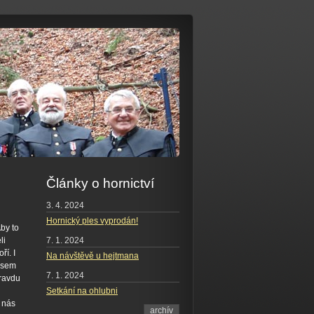
Články o hornictví
3. 4. 2024
Hornický ples vyprodán!
by to
7. 1. 2024
li
í. I
Na návštěvě u hejtmana
o sem
7. 1. 2024
pravdu
Setkání na ohlubni
u nás
archív