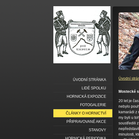
Úvodní strá
ÚVODNÍ STRÁNKA
LIDÉ SPOLKU
Mostecké s
HORNICKÁ EXPOZICE
20 let je ča
FOTOGALERIE
nebylo pouhé
kamarádi z 
ČLÁNKY O HORNICTVÍ
my byli u to
PŘIPRAVOVANÉ AKCE
soustředili 
nepředstavit
STANOVY
minulosti, k
HORNICKÁ PERIODIKA