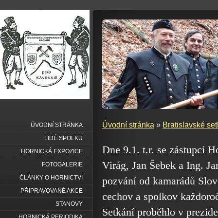
Úvodní stránka
»
Bratislavské set
ÚVODNÍ STRÁNKA
LIDÉ SPOLKU
Dne 9.1. t.r. se zástupci 
HORNICKÁ EXPOZICE
Virág, Jan Šebek a Ing. Ja
FOTOGALERIE
ČLÁNKY O HORNICTVÍ
pozvání od kamarádů Slov
PŘIPRAVOVANÉ AKCE
cechov a spolkov každoročn
STANOVY
Setkání proběhlo v prezide
HORNICKÁ PERIODIKA