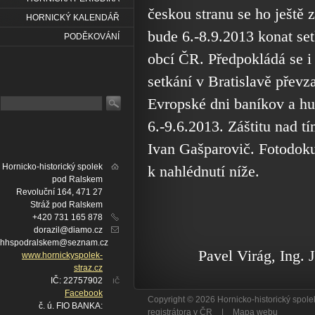
českou stranu se ho ještě 
HORNICKÝ KALENDÁŘ
bude 6.-8.9.2013 konat se
PODĚKOVÁNÍ
obcí ČR. Předpokládá se i
setkání v Bratislavě převz
Evropské dni baníkov a hu
6.-9.6.2013. Záštitu nad t
Ivan Gašparovič. Fotodoku
Hornicko-historický spolek
k nahlédnutí níže.
pod Ralskem
Revoluční 164, 471 27
Stráž pod Ralskem
+420 731 165 878
dorazil@diamo.cz
hhspodralskem@seznam.cz
Pavel Virág, Ing. Ja
www.hornickyspolek-
straz.cz
IČ: 22757902
IČ
Facebook
Copyright © 2026 Hornicko-historický spo
č. ú. FIO BANKA:
registrátora v ČR
|
Mapa webu