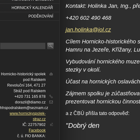
Kontakt: Holinka Jan, Ing., p
HORNICKÝ KALENDÁŘ
PODĚKOVÁNÍ
+420 602 490 468
jan.holinka@iol.cz
Cílem Hornicko-historického s
Hamru na Jezeře, Křížany, Lu
Vybudování hornického muzea
stezky v okolí.
Hornicko-historický spolek
pod Ralskem
Účast na hornických oslavách
Revoluční 164, 471 27
Stráž pod Ralskem
Zájmem spolku je zúčastňovat
+420 731 165 878
prezentovat hornickou činnost
dorazil@diamo.cz
hhspodralskem@seznam.cz
a z ČBÚ přišla tato odpověď:
www.hornickyspolek-
straz.cz
"Dobrý den
IČ: 22757902
IČ
Facebook
č. ú. FIO BANKA: