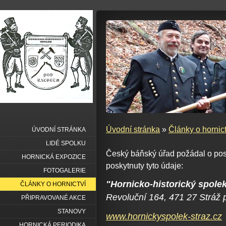
Úvodní stránka
»
Články o hornict
ÚVODNÍ STRÁNKA
LIDÉ SPOLKU
Český báňský úřad požádal o pos
HORNICKÁ EXPOZICE
poskytnuty tyto údaje:
FOTOGALERIE
"Hornicko-historický spol
ČLÁNKY O HORNICTVÍ
Revoluční 164, 471 27 Stráž
PŘIPRAVOVANÉ AKCE
STANOVY
www.hornickyspolek-straz.cz
HORNICKÁ PERIODIKA