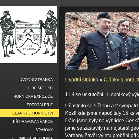
Úvodní stránka
»
Články o hornict
ÚVODNÍ STRÁNKA
LIDÉ SPOLKU
11.4.se uskutečnil 1. spolkový výl
HORNICKÁ EXPOZICE
FOTOGALERIE
Učastnilo se 5 členů a 2 sympatiz
Kozlí,kde jsme napočítaly 15 ks 
ČLÁNKY O HORNICTVÍ
Dále jsme byly na vyhlídce Česká 
PŘIPRAVOVANÉ AKCE
jsme se zastavily na nejstarší g
STANOVY
Varhany.Závěr výletu proběhl při 
HORNICKÁ PERIODIKA