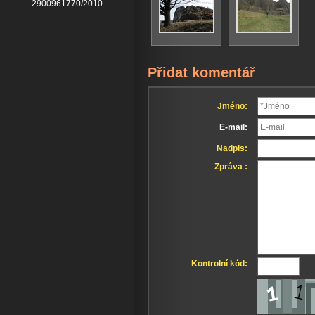
2900961770/2010
Přidat komentář
Jméno:
E-mail:
Nadpis:
Zpráva :
Kontrolní kód: