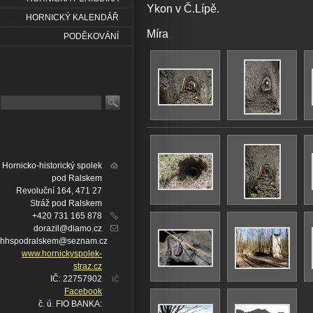
Ykon v Č.Lípě.
HORNICKÝ KALENDÁŘ
Míra
PODĚKOVÁNÍ
Hornicko-historický spolek
pod Ralskem
Revoluční 164, 471 27
Stráž pod Ralskem
+420 731 165 878
dorazil@diamo.cz
hhspodralskem@seznam.cz
www.hornickyspolek-
straz.cz
IČ: 22757902
IČ
Facebook
č. ú. FIO BANKA: