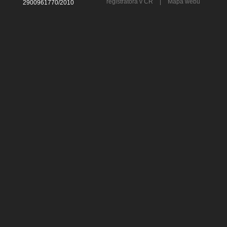
registrátora v ČR
|
Mapa webu
2900961770/2010