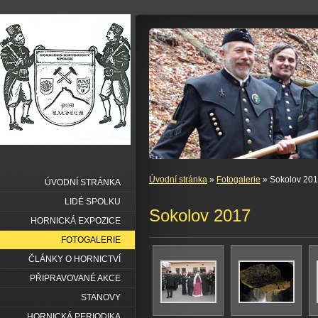
Úvodní stránka
»
Fotogalerie
» Sokolov 20
ÚVODNÍ STRÁNKA
LIDÉ SPOLKU
Sokolov 2017
HORNICKÁ EXPOZICE
FOTOGALERIE
ČLÁNKY O HORNICTVÍ
PŘIPRAVOVANÉ AKCE
STANOVY
HORNICKÁ PERIODIKA