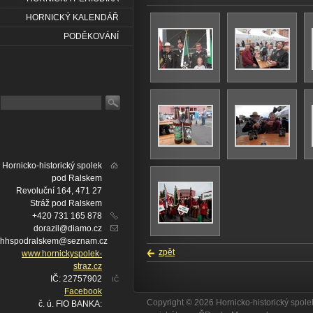
HORNICKÝ KALENDÁŘ
PODĚKOVÁNÍ
Hornicko-historický spolek
pod Ralskem
Revoluční 164, 471 27
Stráž pod Ralskem
+420 731 165 878
dorazil@diamo.cz
hhspodralskem@seznam.cz
zpět
www.hornickyspolek-
straz.cz
IČ: 22757902
IČ
Facebook
Copyright © 2026 Hornicko-historický spo
č. ú. FIO BANKA: