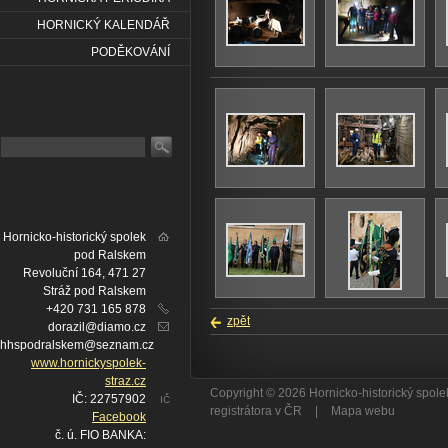
HORNICKÝ KALENDÁŘ
PODĚKOVÁNÍ
Hornicko-historický spolek
pod Ralskem
Revoluční 164, 471 27
Stráž pod Ralskem
+420 731 165 878
zpět
dorazil@diamo.cz
hhspodralskem@seznam.cz
www.hornickyspolek-
straz.cz
Copyright © 2026 Hornicko-historický spo
IČ: 22757902
IČ
registrátora v ČR
|
Mapa webu
Facebook
č. ú. FIO BANKA: