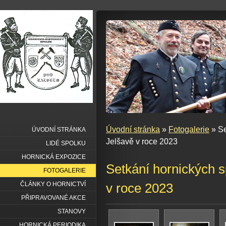
Úvodní stránka
»
Fotogalerie
» Se
ÚVODNÍ STRÁNKA
Jelšavě v roce 2023
LIDÉ SPOLKU
HORNICKÁ EXPOZICE
Setkání hornických s
FOTOGALERIE
ČLÁNKY O HORNICTVÍ
v roce 2023
PŘIPRAVOVANÉ AKCE
STANOVY
HORNICKÁ PERIODIKA