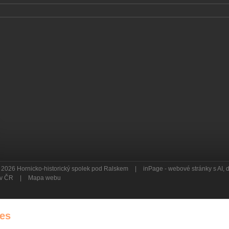
 2026 Hornicko-historický spolek pod Ralskem
|
inPage -
webové stránky
s AI,
a v ČR
|
Mapa webu
es