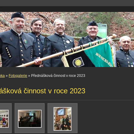
nka
»
Fotogalerie
» Přednášková činnost v roce 2023
ášková činnost v roce 2023