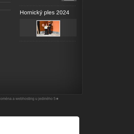
Hornický ples 2024
doména
a
webhosting
u jediného 5★