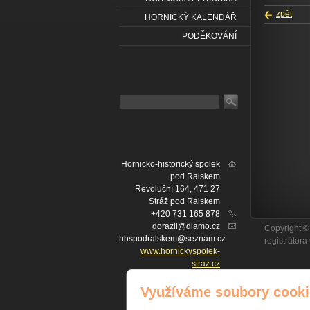
zpět
HORNICKÝ KALENDÁŘ
PODĚKOVÁNÍ
Hornicko-historický spolek
pod Ralskem
Revoluční 164, 471 27
Stráž pod Ralskem
+420 731 165 878
dorazil@diamo.cz
Copyright ©
hhspodralskem@seznam.cz
registrátor
www.hornickyspolek-
straz.cz
IČ: 22757902
IČ
Facebook
Využíváme soubory cooki
č. ú. FIO BANKA: