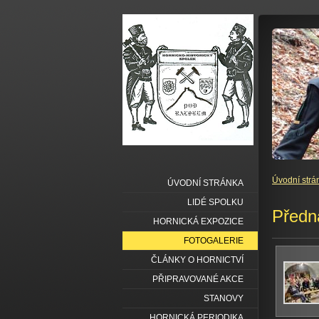
Úvodní strá
ÚVODNÍ STRÁNKA
LIDÉ SPOLKU
Předn
HORNICKÁ EXPOZICE
FOTOGALERIE
ČLÁNKY O HORNICTVÍ
PŘIPRAVOVANÉ AKCE
STANOVY
HORNICKÁ PERIODIKA