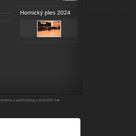
Hornický ples 2024
doména
a
webhosting
u jediného 5★