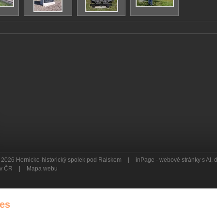
 2026 Hornicko-historický spolek pod Ralskem
|
inPage -
webové stránky
s AI,
a v ČR
|
Mapa webu
es