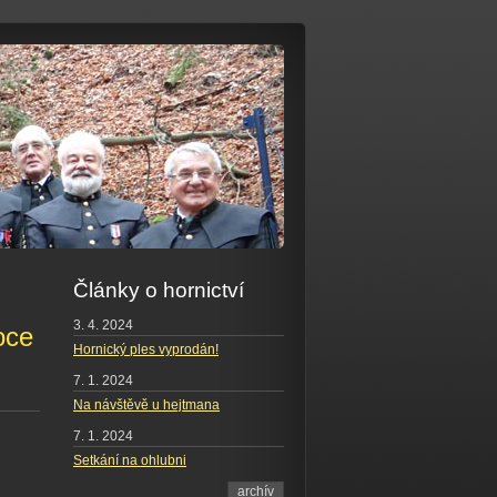
Články o hornictví
3. 4. 2024
oce
Hornický ples vyprodán!
7. 1. 2024
Na návštěvě u hejtmana
7. 1. 2024
Setkání na ohlubni
archív