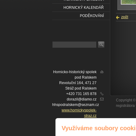
HORNICKÝ KALENDÁŘ
PODĚKOVÁNÍ
zpět
Hornicko-historický spolek
pod Ralskem
Revoluční 164, 471 27
Stráž pod Ralskem
+420 731 165 878
dorazil@diamo.cz
Copyright ©
hhspodralskem@seznam.cz
registrátor
www.hornickyspolek-
straz.cz
IČ: 22757902
IČ
Facebook
Využíváme soubory cooki
č. ú. FIO BANKA: