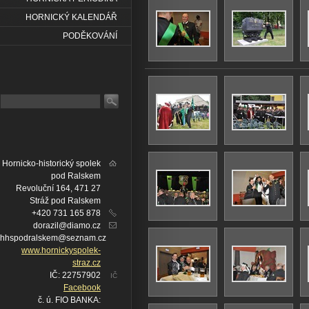
HORNICKÝ KALENDÁŘ
PODĚKOVÁNÍ
Hornicko-historický spolek
pod Ralskem
Revoluční 164, 471 27
Stráž pod Ralskem
+420 731 165 878
dorazil@diamo.cz
hhspodralskem@seznam.cz
www.hornickyspolek-
straz.cz
IČ: 22757902
IČ
Facebook
č. ú. FIO BANKA: