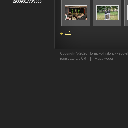
2900961770/2010
zpět
Copyright © 2026 Hornicko-historický spo
registrátora v ČR
|
Mapa webu