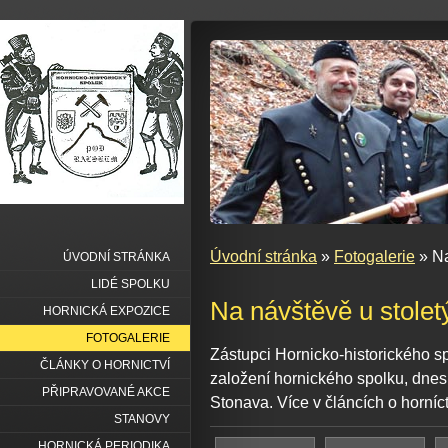
Úvodní stránka
»
Fotogalerie
» Na
ÚVODNÍ STRÁNKA
LIDÉ SPOLKU
Na návštěvě u stole
HORNICKÁ EXPOZICE
FOTOGALERIE
Zástupci Hornicko-historického s
ČLÁNKY O HORNICTVÍ
založení hornického spolku, dnes
PŘIPRAVOVANÉ AKCE
Stonava. Více v článcích o horníct
STANOVY
HORNICKÁ PERIODIKA