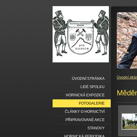
Úvodní strá
ÚVODNÍ STRÁNKA
LIDÉ SPOLKU
Měděn
HORNICKÁ EXPOZICE
FOTOGALERIE
ČLÁNKY O HORNICTVÍ
PŘIPRAVOVANÉ AKCE
STANOVY
HORNICKÁ PERIODIKA