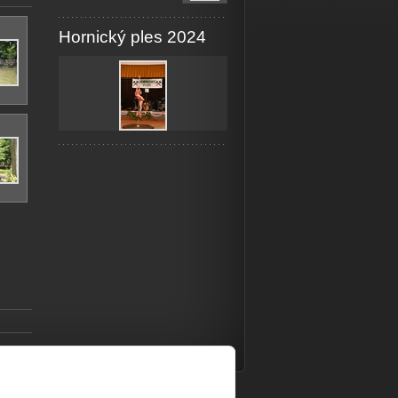
Hornický ples 2024
doména
a
webhosting
u jediného 5★