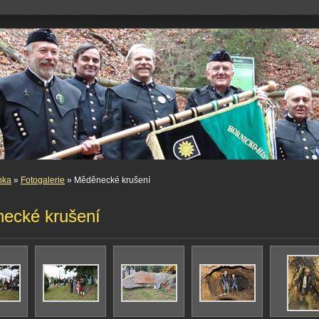
nka
»
Fotogalerie
» Měděnecké krušení
ecké krušení