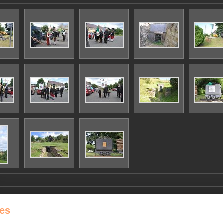
es
 2026 Hornicko-historický spolek pod Ralskem
|
inPage -
webové stránky
s AI,