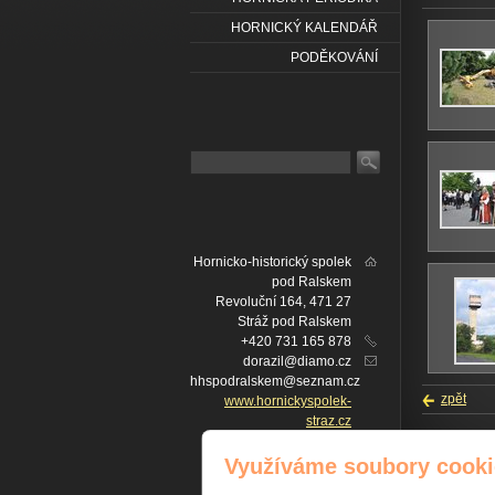
HORNICKÝ KALENDÁŘ
PODĚKOVÁNÍ
Hornicko-historický spolek
pod Ralskem
Revoluční 164, 471 27
Stráž pod Ralskem
+420 731 165 878
dorazil@diamo.cz
hhspodralskem@seznam.cz
zpět
www.hornickyspolek-
straz.cz
IČ: 22757902
IČ
Facebook
Využíváme soubory cooki
Copyright ©
č. ú. FIO BANKA: