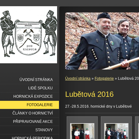
Úvodní stránka
»
Fotogalerie
» Lubětová 2
ÚVODNÍ STRÁNKA
LIDÉ SPOLKU
Lubětová 2016
HORNICKÁ EXPOZICE
FOTOGALERIE
27.-28.5.2016. hornické dny v Lubětové
ČLÁNKY O HORNICTVÍ
PŘIPRAVOVANÉ AKCE
STANOVY
HORNICKÁ PERIODIKA