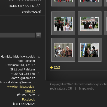
HORNICKÝ KALENDÁŘ
PODĚKOVÁNÍ
Hornicko-historický spolek
pod Ralskem
Revoluční 164, 471 27
zpět
Stráž pod Ralskem
+420 731 165 878
dorazil@diamo.cz
hhspodralskem@seznam.cz
Copyright © 2026 Hornicko-historický spo
www.hornickyspolek-
registrátora v ČR
|
Mapa webu
straz.cz
IČ: 22757902
IČ
Facebook
č. ú. FIO BANKA: