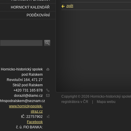
zpět
HORNICKÝ KALENDÁŘ
PODĚKOVÁNÍ
Hornicko-historický spolek
pod Ralskem
Revoluční 164, 471 27
Stráž pod Ralskem
+420 731 165 878
dorazil@diamo.cz
Copyright © 2026 Hornicko-historický spo
hhspodralskem@seznam.cz
registrátora v ČR
|
Mapa webu
www.hornickyspolek-
straz.cz
IČ: 22757902
IČ
Facebook
č. ú. FIO BANKA: