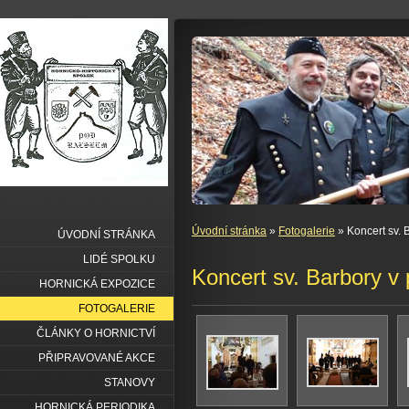
Úvodní stránka
»
Fotogalerie
» Koncert sv. 
ÚVODNÍ STRÁNKA
LIDÉ SPOLKU
Koncert sv. Barbory v 
HORNICKÁ EXPOZICE
FOTOGALERIE
ČLÁNKY O HORNICTVÍ
PŘIPRAVOVANÉ AKCE
STANOVY
HORNICKÁ PERIODIKA