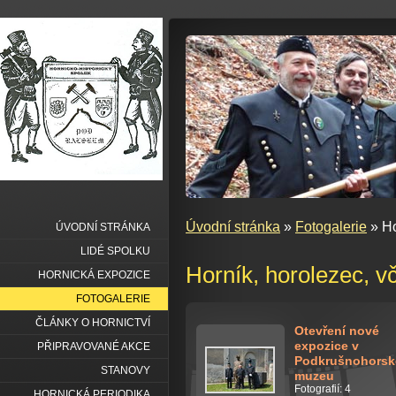
Úvodní stránka
»
Fotogalerie
» Ho
ÚVODNÍ STRÁNKA
LIDÉ SPOLKU
Horník, horolezec, vč
HORNICKÁ EXPOZICE
FOTOGALERIE
ČLÁNKY O HORNICTVÍ
Otevření nové
expozice v
PŘIPRAVOVANÉ AKCE
Podkrušnohors
STANOVY
muzeu
Fotografií: 4
HORNICKÁ PERIODIKA