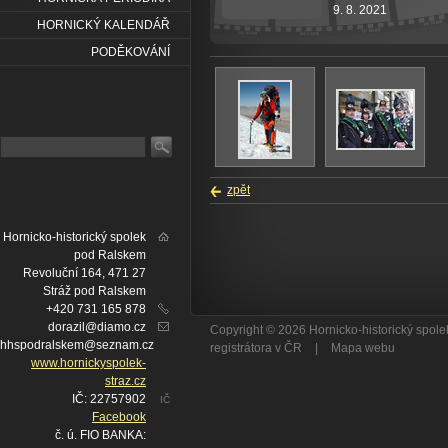
9. 8. 2021
HORNICKÝ KALENDÁŘ
PODĚKOVÁNÍ
zpět
Hornicko-historický spolek
pod Ralskem
Revoluční 164, 471 27
Stráž pod Ralskem
+420 731 165 878
dorazil@diamo.cz
Copyright © 2026 Hornicko-historický spo
hhspodralskem@seznam.cz
registrátora v ČR
|
Mapa webu
www.hornickyspolek-
straz.cz
IČ: 22757902
IČ
Facebook
č. ú. FIO BANKA: