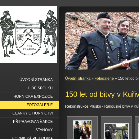
Úvodní stránka
»
Fotogalerie
» 150 let od b
ÚVODNÍ STRÁNKA
LIDÉ SPOLKU
150 let od bitvy v Kuř
HORNICKÁ EXPOZICE
FOTOGALERIE
Rekonstrukce Prusko - Rakouské bitvy v Ku
ČLÁNKY O HORNICTVÍ
PŘIPRAVOVANÉ AKCE
STANOVY
HORNICKÁ PERIODIKA