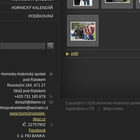
HORNICKÝ KALENDÁŘ
PODĚKOVÁNÍ
zpět
Hornicko-historický spolek
pod Ralskem
Revoluční 164, 471 27
Stráž pod Ralskem
+420 731 165 878
dorazil@diamo.cz
Copyright © 2026 Hornicko-historický spo
hhspodralskem@seznam.cz
registrátora v ČR
|
Mapa webu
www.hornickyspolek-
straz.cz
IČ: 22757902
IČ
Facebook
č. ú. FIO BANKA: