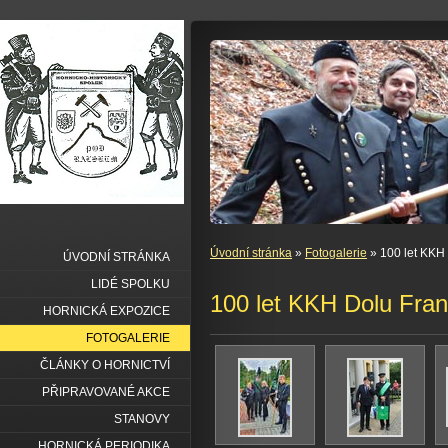
Úvodní stránka
»
Fotogalerie
» 100 let KKH 
ÚVODNÍ STRÁNKA
LIDÉ SPOLKU
100 let KKH Dolu Fran
HORNICKÁ EXPOZICE
FOTOGALERIE
ČLÁNKY O HORNICTVÍ
PŘIPRAVOVANÉ AKCE
STANOVY
HORNICKÁ PERIODIKA