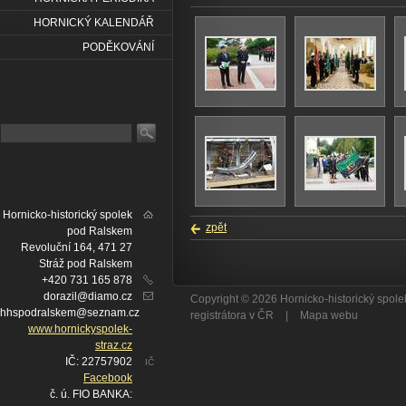
HORNICKÝ KALENDÁŘ
PODĚKOVÁNÍ
Hornicko-historický spolek
zpět
pod Ralskem
Revoluční 164, 471 27
Stráž pod Ralskem
+420 731 165 878
dorazil@diamo.cz
Copyright © 2026 Hornicko-historický spo
hhspodralskem@seznam.cz
registrátora v ČR
|
Mapa webu
www.hornickyspolek-
straz.cz
IČ: 22757902
IČ
Facebook
č. ú. FIO BANKA: