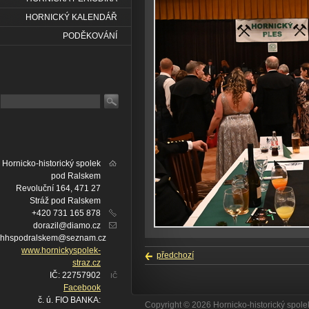
HORNICKÝ KALENDÁŘ
PODĚKOVÁNÍ
Hornicko-historický spolek
pod Ralskem
Revoluční 164, 471 27
Stráž pod Ralskem
+420 731 165 878
dorazil@diamo.cz
hhspodralskem@seznam.cz
www.hornickyspolek-
předchozí
straz.cz
IČ: 22757902
IČ
Facebook
č. ú. FIO BANKA:
Copyright © 2026 Hornicko-historický spo