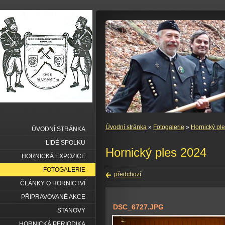
Úvodní stránka
»
Fotogalerie
»
Hornický pl
ÚVODNÍ STRÁNKA
LIDÉ SPOLKU
Hornický ples 2024
HORNICKÁ EXPOZICE
FOTOGALERIE
předchozí
ČLÁNKY O HORNICTVÍ
PŘIPRAVOVANÉ AKCE
DSC_6727.JPG
STANOVY
HORNICKÁ PERIODIKA