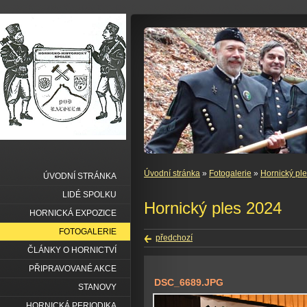
Úvodní stránka
»
Fotogalerie
»
Hornický pl
ÚVODNÍ STRÁNKA
LIDÉ SPOLKU
Hornický ples 2024
HORNICKÁ EXPOZICE
FOTOGALERIE
předchozí
ČLÁNKY O HORNICTVÍ
PŘIPRAVOVANÉ AKCE
DSC_6689.JPG
STANOVY
HORNICKÁ PERIODIKA