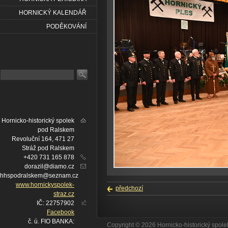
HORNICKÝ KALENDÁŘ
PODĚKOVÁNÍ
Hornicko-historický spolek
pod Ralskem
Revoluční 164, 471 27
Stráž pod Ralskem
+420 731 165 878
dorazil@diamo.cz
hhspodralskem@seznam.cz
www.hornickyspolek-
předchozí
straz.cz
IČ: 22757902
IČ
Facebook
č. ú. FIO BANKA:
Copyright © 2026 Hornicko-historický spo